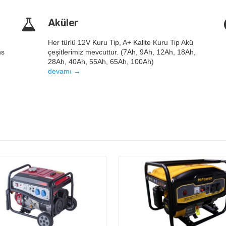
Aküler
Her türlü 12V Kuru Tip, A+ Kalite Kuru Tip Akü
ns
çeşitlerimiz mevcuttur. (7Ah, 9Ah, 12Ah, 18Ah,
28Ah, 40Ah, 55Ah, 65Ah, 100Ah)
devamı →
Details
Details