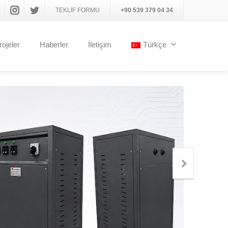
TEKLİF FORMU
+90 539 379 04 34
rojeler
Haberler
İletişim
Türkçe