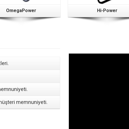
OmegaPower
Hi-Power
eri.
memnuniyeti.
 müşteri memnuniyeti.