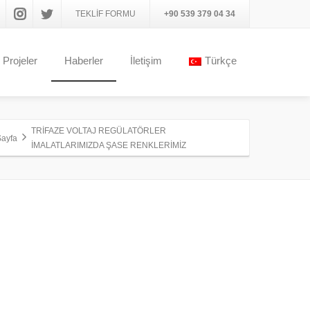
TEKLİF FORMU
+90 539 379 04 34
Projeler
Haberler
İletişim
Türkçe
TRİFAZE VOLTAJ REGÜLATÖRLER
Sayfa
İMALATLARIMIZDA ŞASE RENKLERİMİZ