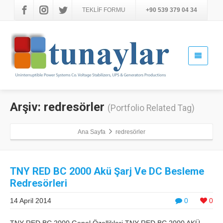
TEKLİF FORMU
+90 539 379 04 34
Arşiv: redresörler
(Portfolio Related Tag)
Ana Sayfa
redresörler
TNY RED BC 2000 Akü Şarj Ve DC Besleme
Redresörleri
14 April 2014
0
0