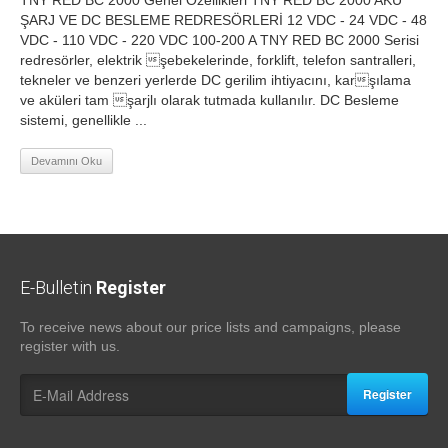
TNY RED BC 2000 Genel Özellikleri TNY RED BC 2000 AKÜ
ŞARJ VE DC BESLEME REDRESÖRLERİ 12 VDC - 24 VDC - 48
VDC - 110 VDC - 220 VDC 100-200 A TNY RED BC 2000 Serisi
redresörler, elektrik şebekelerinde, forklift, telefon santralleri,
tekneler ve benzeri yerlerde DC gerilim ihtiyacını, karşılama
ve aküleri tam şarjlı olarak tutmada kullanılır. DC Besleme
sistemi, genellikle ...
Devamını Oku
E-Bulletin
Register
To receive news about our price lists and campaigns, please
register with us.
Register